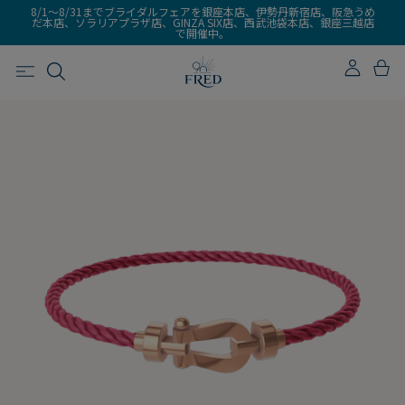
8/1～8/31までブライダルフェアを銀座本店、伊勢丹新宿店、阪急うめ
だ本店、ソラリアプラザ店、GINZA SIX店、西武池袋本店、銀座三越店
で開催中。