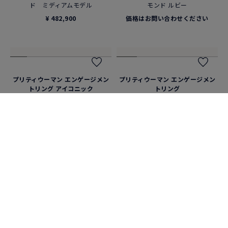
¥ 359,700
プリティウーマン エンゲージメン
トリング アイコニック
PT950プラチナ 1カラットダイヤ
モンド ルビー
価格はお問い合わせください
定番アイテム
シャンス アンフィニ ブレスレッ
ト
18Kピンクゴールド ダイヤモン
ド ミディアムモデル
¥ 482,900