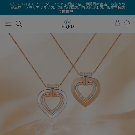
8/1～8/31までブライダルフェアを銀座本店、伊勢丹新宿店、阪急うめ
だ本店、ソラリアプラザ店、GINZA SIX店、西武池袋本店、銀座三越店
で開催中。