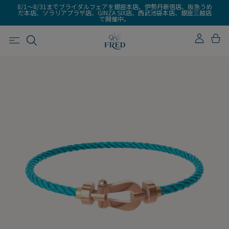
8/1～8/31までブライダルフェアを銀座本店、伊勢丹新宿店、阪急うめ
だ本店、ソラリアプラザ店、GINZA SIX店、西武池袋本店、銀座三越店
で開催中。