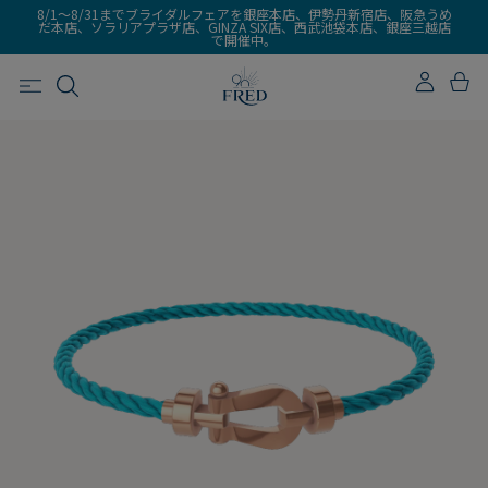
8/1～8/31までブライダルフェアを銀座本店、伊勢丹新宿店、阪急うめ
だ本店、ソラリアプラザ店、GINZA SIX店、西武池袋本店、銀座三越店
で開催中。