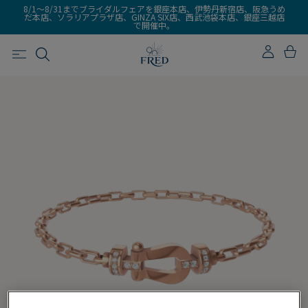
8/1～8/31までブライダルフェアを銀座本店、伊勢丹新宿店、阪急うめ
だ本店、ソラリアプラザ店、GINZA SIX店、西武池袋本店、銀座三越店
で開催中。