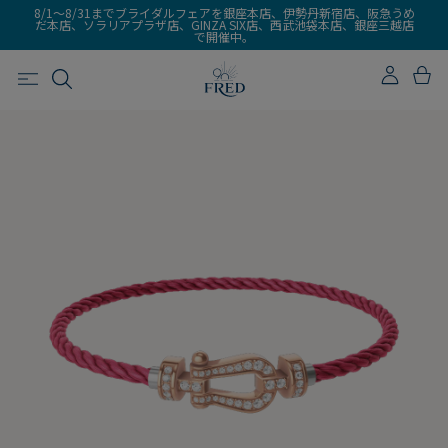
8/1～8/31までブライダルフェアを銀座本店、伊勢丹新宿店、阪急うめ
だ本店、ソラリアプラザ店、GINZA SIX店、西武池袋本店、銀座三越店
で開催中。