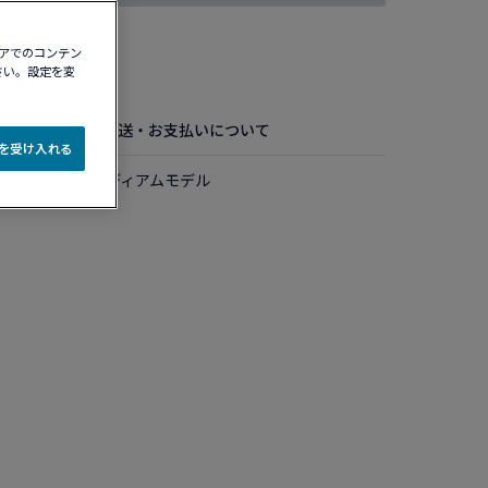
ィアでのコンテン
認する​
さい。設定を変
お手入れ方法
配送・お支払いについて
e を受け入れる
 ダイヤモンド ミディアムモデル