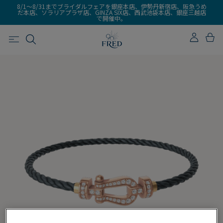
8/1～8/31までブライダルフェアを銀座本店、伊勢丹新宿店、阪急うめ
だ本店、ソラリアプラザ店、GINZA SIX店、西武池袋本店、銀座三越店
で開催中。