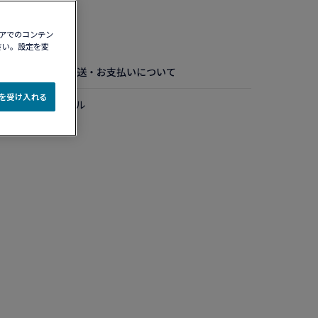
認する​
ィアでのコンテン
さい。設定を変
お手入れ方法
配送・お支払いについて
e を受け入れる
ド ミディアムモデル