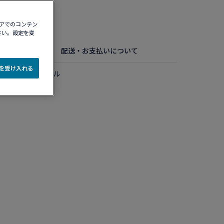
認する​
ィアでのコンテン
さい。設定を変
細
お手入れ方法
配送・お支払いについて
e を受け入れる
ド ミディアムモデル