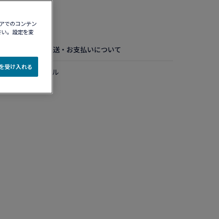
認する​
ィアでのコンテン
さい。設定を変
お手入れ方法
配送・お支払いについて
e を受け入れる
ド ミディアムモデル