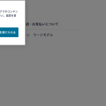
認する​
ィアでのコンテン
さい。設定を変
お手入れ方法
配送・お支払いについて
e を受け入れる
ルド ＆ カラーストーン ラージモデル