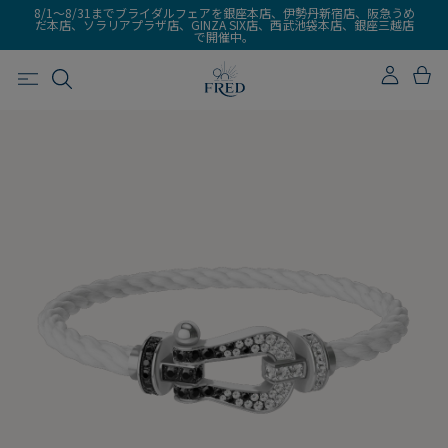
8/1～8/31までブライダルフェアを銀座本店、伊勢丹新宿店、阪急うめ
だ本店、ソラリアプラザ店、GINZA SIX店、西武池袋本店、銀座三越店
で開催中。