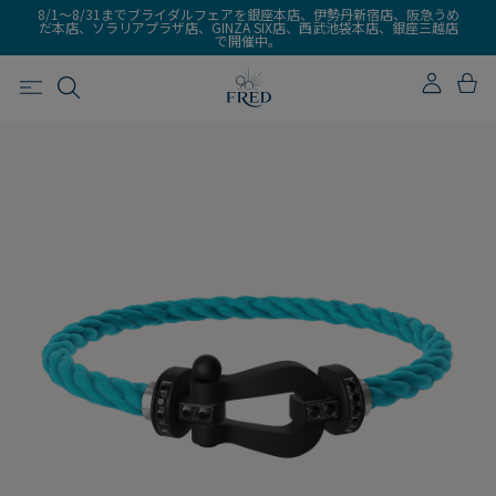
8/1～8/31までブライダルフェアを銀座本店、伊勢丹新宿店、阪急うめ
だ本店、ソラリアプラザ店、GINZA SIX店、西武池袋本店、銀座三越店
で開催中。