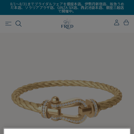
8/1～8/31までブライダルフェアを銀座本店、伊勢丹新宿店、阪急うめ
だ本店、ソラリアプラザ店、GINZA SIX店、西武池袋本店、銀座三越店
で開催中。