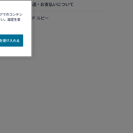
お手入れ方法
配送・お支払いについて
ィアでのコンテン
カラットダイヤモンド ルビー
さい。設定を変
e を受け入れる