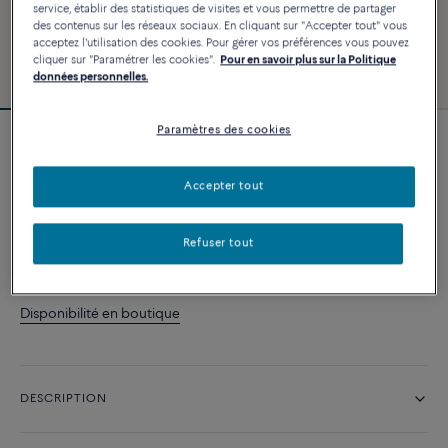
service, établir des statistiques de visites et vous permettre de partager
des contenus sur les réseaux sociaux. En cliquant sur "Accepter tout" vous
acceptez l'utilisation des cookies. Pour gérer vos préférences vous pouvez
cliquer sur "Paramétrer les cookies".
Pour en savoir plus sur la Politique
données personnelles.
Paramètres des cookies
Alliance Coup de Foudre
3 630 €
Accepter tout
AJOUTER AU PANIER
Refuser tout
Contactez-nous pour toute question sur les tailles
Disponibilité en boutique
DESCRIPTION