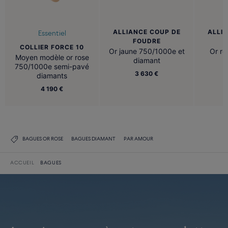
ALLIANCE COUP DE
ALLI
Essentiel
FOUDRE
COLLIER FORCE 10
Or jaune 750/1000e et
Or r
Moyen modèle or rose
diamant
750/1000e semi-pavé
3 630 €
diamants
4 190 €
BAGUES OR ROSE
BAGUES DIAMANT
PAR AMOUR
ACCUEIL
BAGUES