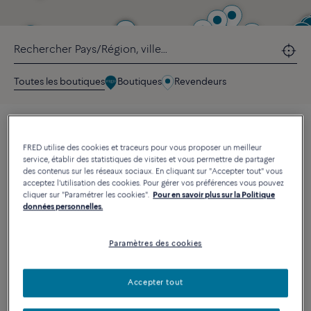
Toutes les boutiques
Boutiques
Revendeurs
RÉSULTATS
282
FILTRES
FRED utilise des cookies et traceurs pour vous proposer un meilleur
service, établir des statistiques de visites et vous permettre de partager
FRED Rue de la Paix
des contenus sur les réseaux sociaux. En cliquant sur "Accepter tout" vous
BOUTIQUE
acceptez l'utilisation des cookies. Pour gérer vos préférences vous pouvez
14 rue de la Paix , 75002 Paris France
cliquer sur "Paramétrer les cookies".
Pour en savoir plus sur la Politique
+33 1 42 86 60 60
données personnelles.
Prendre rendez-vous
Ouvert
jusqu’à 7:00 p.m.
Horaires d’ouverture de la boutique pendant les jours fériés : de
Paramètres des cookies
11:00 à 18:00.
Détails de la boutique
Accepter tout