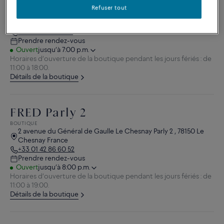
FRED Cannes
Refuser tout
BOUTIQUE
21 boulevard de la Croisette , 06400 Cannes France
+33 4 92 99 60 60
Prendre rendez-vous
Ouvert
jusqu’à 7:00 p.m.
Horaires d’ouverture de la boutique pendant les jours fériés : de
11:00 à 18:00.
Détails de la boutique
FRED Parly 2
BOUTIQUE
2 avenue du Général de Gaulle Le Chesnay Parly 2 , 78150 Le
Chesnay France
+33 01 42 86 60 52
Prendre rendez-vous
Ouvert
jusqu’à 8:00 p.m.
Horaires d’ouverture de la boutique pendant les jours fériés : de
11:00 à 19:00.
Détails de la boutique