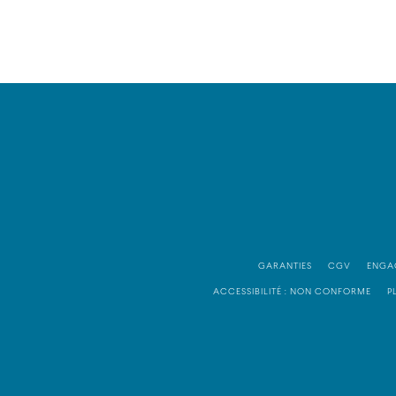
GARANTIES
CGV
ENGA
ACCESSIBILITÉ : NON CONFORME
P