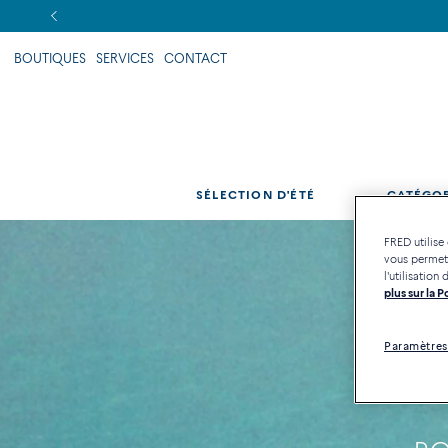
Révélez votre élégance cet été grâce
BOUTIQUES
SERVICES
CONTACT
SÉLECTION D'ÉTÉ
CATÉGO
FRED utilise
vous permett
l'utilisatio
plus sur la 
Paramètres