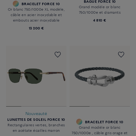
BAGUE FORCE 10
BRACELET FORCE 10
Grand modèle or blanc
Or blanc 750/1000e XL modèle,
750/1000e et diamants
câble en acier inoxydable et
embouts acier inoxydable
4 810 €
13 200 €
Nouveauté
LUNETTES DE SOLEIL FORCE 10
BRACELET FORCE 10
Rectangulaires vertes, branches
Grand modèle or blanc
en acétate écailles marron
750/1000e , câble gris orage et