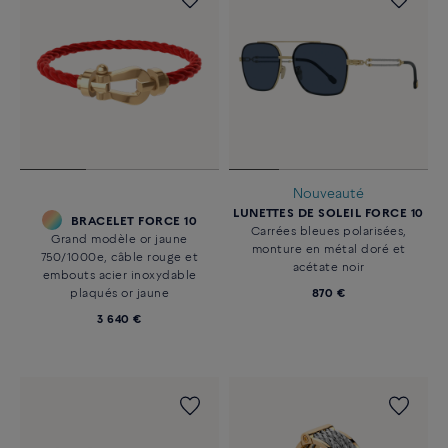
Nouveauté
LUNETTES DE SOLEIL FORCE 10
BRACELET FORCE 10
Carrées bleues polarisées,
Grand modèle or jaune
monture en métal doré et
750/1000e, câble rouge et
acétate noir
embouts acier inoxydable
plaqués or jaune
870 €
3 640 €