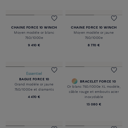
PENDENTIF FORCE 10 WINCH
BRACELET FORCE 10
Petit modèle or jaune 750/1000e
Or jaune 750/1000e XL modèle,
et câble en acier
câble bleu marine et embouts
acier inoxydable
3 810 €
12 290 €
PENDENTIF FORCE 10 WINCH
BRACELET FORCE 10
Grand modèle or jaune
Or jaune 750/1000e XL modèle,
750/1000e et acier
câble en or jaune et embouts en
or jaune
6 670 €
24 710 €