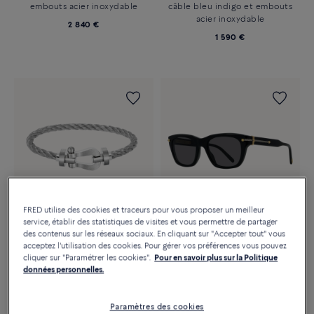
embouts acier inoxydable
câble bleu indigo et embouts
acier inoxydable
2 840 €
1 590 €
FRED utilise des cookies et traceurs pour vous proposer un meilleur
service, établir des statistiques de visites et vous permettre de partager
Exclusivité web
Nouveauté
des contenus sur les réseaux sociaux. En cliquant sur "Accepter tout" vous
acceptez l'utilisation des cookies. Pour gérer vos préférences vous pouvez
LUNETTES DE SOLEIL FORCE 10
BRACELET FORCE 10
cliquer sur "Paramétrer les cookies".
Pour en savoir plus sur la Politique
Rectangulaires fumées
#GOBEYOND
données personnelles.
polarisées, monture en acétate
Grand modèle acier inoxydable
noir
et câble en acier inoxydable
720 €
Paramètres des cookies
1 640 €