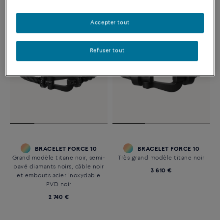
Accepter tout
Refuser tout
BRACELET FORCE 10
BRACELET FORCE 10
Grand modèle titane noir, semi-
Très grand modèle titane noir
pavé diamants noirs, câble noir
3 610 €
et embouts acier inoxydable
PVD noir
2 740 €