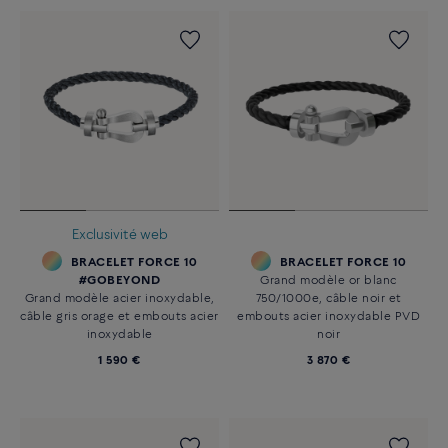
Exclusivité web
BRACELET FORCE 10
BRACELET FORCE 10
#GOBEYOND
Grand modèle or blanc
Grand modèle acier inoxydable,
750/1000e, câble noir et
câble gris orage et embouts acier
embouts acier inoxydable PVD
inoxydable
noir
1 590 €
3 870 €