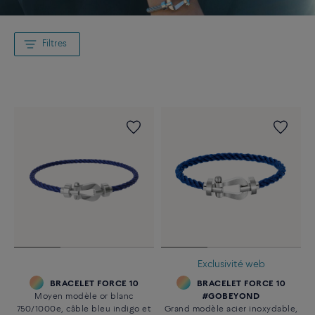
Filtres
Exclusivité web
BRACELET FORCE 10
BRACELET FORCE 10
Moyen modèle or blanc
#GOBEYOND
750/1000e, câble bleu indigo et
Grand modèle acier inoxydable,