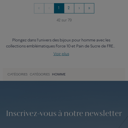
24 710 €
câble grenat et embouts acier
inoxydable
1 590 €
Exclusivité web
ALLIANCE FRED FOR LOVE
BRACELET FORCE 10
Or jaune 750/1000e
#GOBEYOND
Grand modèle acier inoxydable,
1 150 €
câble turquoise et embouts en
acier inoxydable
1 590 €
«
‹
1
2
›
»
42 sur 79