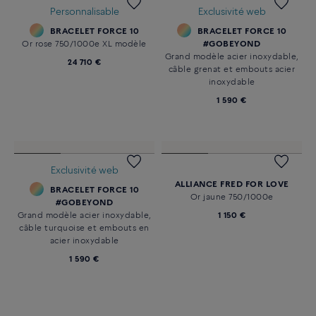
CHAINE FORCE 10 WINCH
CHAINE FORCE 10 WINCH
Moyen modèle or blanc
Moyen modèle or jaune
750/1000e
750/1000e
9 410 €
8 770 €
Essentiel
BAGUE FORCE 10
BRACELET FORCE 10
Grand modèle or jaune
Or blanc 750/1000e XL modèle,
750/1000e et diamants
câble rouge et embouts acier
4 470 €
inoxydable
13 080 €
Personnalisable
Exclusivité web
BRACELET FORCE 10
BRACELET FORCE 10
Or rose 750/1000e XL modèle
#GOBEYOND
Grand modèle acier inoxydable,