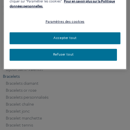
cliquer sur "Paramétrer les cookies".
Pour en savoir plus sur la Politique
CATÉGORIES
données personnelles.
Femme
Bagues pour Femme
Paramètres des cookies
Bracelets pour Femme
Alliances pour femme
Accepter tout
Homme
Alliances
Refuser tout
Bagues
Bracelets
Bijoux Saint-Valentin
Bracelets
Bracelets diamant
Bracelets or rose
Bracelets personnalisés
Bracelet chaîne
Bracelet jonc
Bracelet manchette
Bracelet tennis