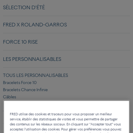
SÉLECTION D'ÉTÉ
FRED X ROLAND-GARROS
FORCE 10 RISE
LES PERSONNALISABLES
TOUS LES PERSONNALISABLES
Bracelets Force 10
Bracelets Chance Infinie
Câbles
Pain de Sucre
Cabochons
FRED utilise des cookies et traceurs pour vous proposer un meilleur
service, établir des statistiques de visites et vous permettre de partager
CATÉGORIES
des contenus sur les réseaux sociaux. En cliquant sur "Accepter tout" vous
acceptez l'utilisation des cookies. Pour gérer vos préférences vous pouvez