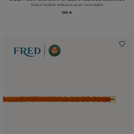
Grand modèle embouts acier inoxydable
350 €