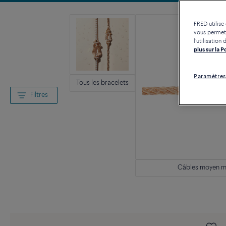
FRED utilise
vous permett
l'utilisatio
plus sur la 
Paramètres
Tous les bracelets
Filtres
Câbles moyen m