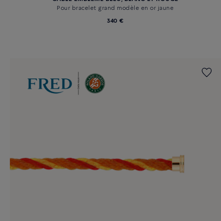
Pour bracelet grand modèle en or jaune
340 €