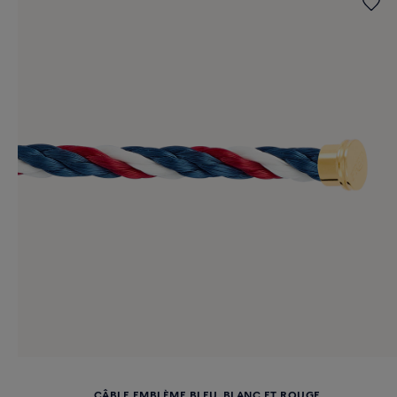
CÂBLE EMBLÈME BLEU, BLANC ET ROUGE