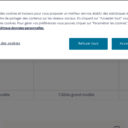
 des cookies et traceurs pour vous proposer un meilleur service, établir des statistiques d
re de partager des contenus sur les réseaux sociaux. En cliquant sur "Accepter tout" vo
n des cookies. Pour gérer vos préférences vous pouvez cliquer sur "Paramétrer les cookies".
Politique données personnelles.
 des cookies
Refuser tout
Acce
odèle
Câbles grand modèle