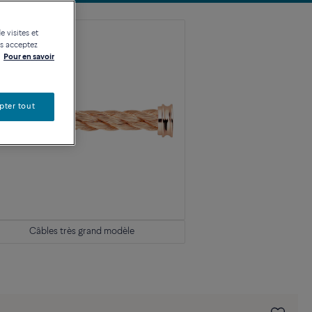
e visites et
us acceptez
Pour en savoir
pter tout
Câbles très grand modèle