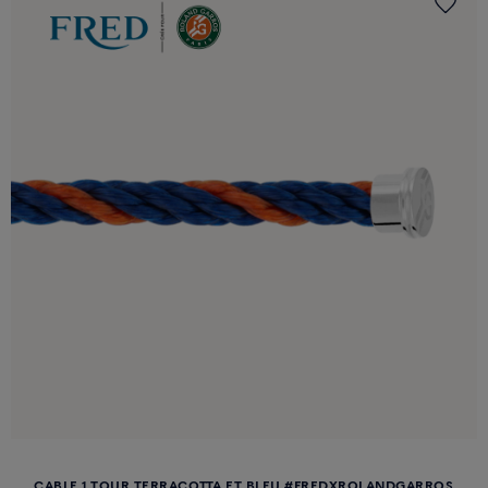
CABLE 1 TOUR TERRACOTTA ET BLEU #FREDXROLANDGARROS