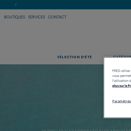
Révélez votre élégance cet été grâce à notre
séle
BOUTIQUES
SERVICES
CONTACT
SÉLECTION D'ÉTÉ
CATÉGO
FRED utilise
vous permett
l'utilisatio
plus sur la 
Paramètres