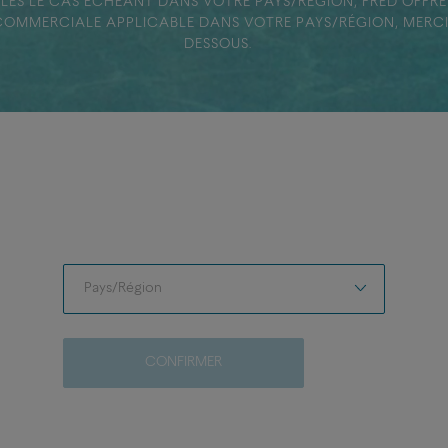
BLES LE CAS ÉCHÉANT DANS VOTRE PAYS/RÉGION, FRED OFFR
OMMERCIALE APPLICABLE DANS VOTRE PAYS/RÉGION, MERCI 
DESSOUS.
Pays/Région
Pays/Région
CONFIRMER