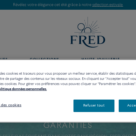
ction estivale.
RIES
COLLECTIONS
HAUTE JOAILLERIE
 des cookies et traceurs pour vous proposer un meilleur service, établir des statistiques d
re de partager des contenus sur les réseaux sociaux. En cliquant sur "Accepter tout" vo
n des cookies. Pour gérer vos préférences vous pouvez cliquer sur "Paramétrer les cookies".
Politique données personnelles.
 des cookies
Refuser tout
Acce
GARANTIES