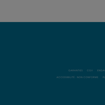
GARANTIES
CGV
ENGA
ACCESSIBILITÉ : NON CONFORME
P