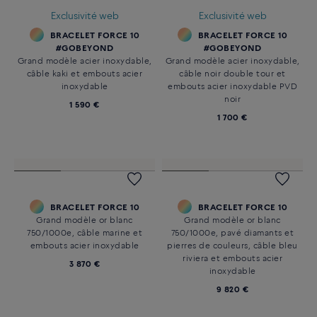
Exclusivité web
Exclusivité web
BRACELET FORCE 10
BRACELET FORCE 10
#GOBEYOND
#GOBEYOND
Grand modèle acier inoxydable,
Grand modèle acier inoxydable,
câble kaki et embouts acier
câble noir double tour et
inoxydable
embouts acier inoxydable PVD
noir
1 590 €
1 700 €