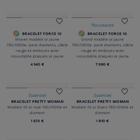
BRACELET FORCE 10
BRACELET FORCE 10
Grand modèle or blanc
Grand modèle or blanc
750/1000e, pavé diamants et
750/1000e, pavé pierres de
pierres de couleurs, câble acier
couleur, câble acier inoxydable
inoxydable et embouts acier
et embouts acier inoxydable
inoxydable
9 370 €
9 870 €
Nouveauté
BRACELET FORCE 10
BRACELET FORCE 10
Grand modèle or blanc
Moyen modèle or rose
750/1000e, pavé pierres de
750/1000e pavé pierres de
couleur, câble orange et
couleurs
embouts acier inoxydable
4 060 €
9 320 €
Nouveauté