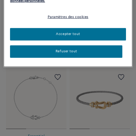
données personnelles.
Paramètres des cookies
Exclusivité web
BRACELET FORCE 10
BRACELET FORCE 10
Petit modèle or blanc 750/1000e
#GOBEYOND
Accepter tout
et diamants
Grand modèle acier inoxydable
et câble en acier inoxydable
2 050 €
1 640 €
Refuser tout