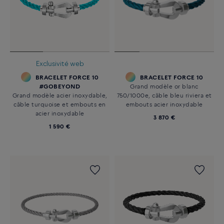
Exclusivité web
BRACELET FORCE 10
BRACELET FORCE 10
#GOBEYOND
Grand modèle or blanc
Grand modèle acier inoxydable,
750/1000e, câble bleu riviera et
câble turquoise et embouts en
embouts acier inoxydable
acier inoxydable
3 870 €
1 590 €