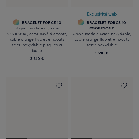
Exclusivité web
BRACELET FORCE 10
BRACELET FORCE 10
Moyen modèle or jaune
#GOBEYOND
750/1000e , semi-pavé diamants,
Grand modèle acier inoxydable,
câble orange fluo et embouts
câble orange fluo et embouts
acier inoxydable plaqués or
acier inoxydable
jaune
1 590 €
3 240 €