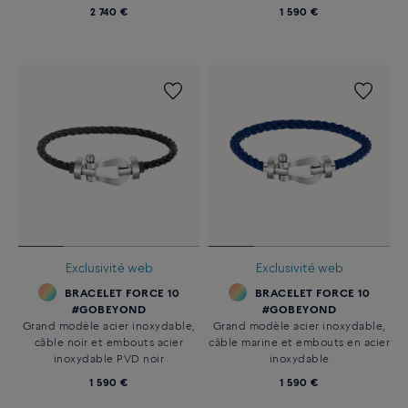
2 740 €
1 590 €
Exclusivité web
Exclusivité web
BRACELET FORCE 10
BRACELET FORCE 10
#GOBEYOND
#GOBEYOND
Grand modèle acier inoxydable,
Grand modèle acier inoxydable,
câble noir et embouts acier
câble marine et embouts en acier
inoxydable PVD noir
inoxydable
1 590 €
1 590 €