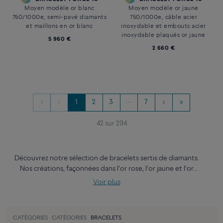
750/1000e, pavé diamants blancs
750/1000e, semi-pavé diamants
blancs
3 330 €
2 480 €
Essentiel
Essentiel
BRACELET CHANCE INFINIE
BRACELET CHANCE INFINIE
Petit modèle or rose 750/1000e
Moyen modèle or blanc
et diamants blancs
750/1000e, pavé diamants blancs
1 920 €
3 540 €
Personnalisable
BRACELET FORCE 10
BRACELET FORCE 10
Moyen modèle or blanc
Moyen modèle or jaune
750/1000e, semi-pavé diamants
750/1000e, câble acier
et maillons en or blanc
inoxydable et embouts acier
inoxydable plaqués or jaune
5 960 €