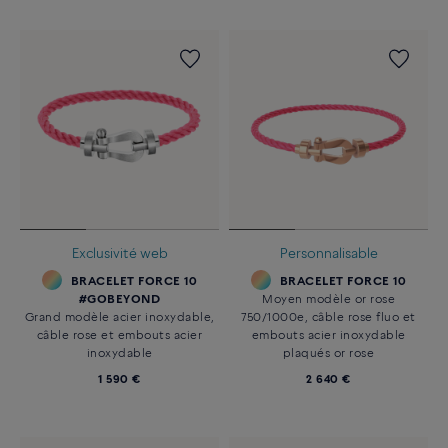
Exclusivité web
Personnalisable
BRACELET FORCE 10
BRACELET FORCE 10
#GOBEYOND
Moyen modèle or rose
Grand modèle acier inoxydable,
750/1000e, câble rose fluo et
câble rose et embouts acier
embouts acier inoxydable
inoxydable
plaqués or rose
1 590 €
2 640 €