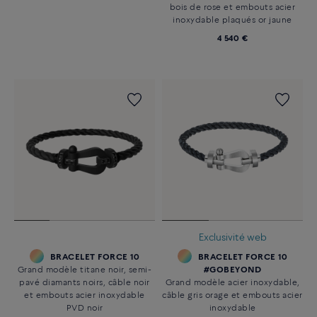
bois de rose et embouts acier
inoxydable plaqués or jaune
4 540 €
Exclusivité web
BRACELET FORCE 10
BRACELET FORCE 10
Grand modèle titane noir, semi-
#GOBEYOND
pavé diamants noirs, câble noir
Grand modèle acier inoxydable,
et embouts acier inoxydable
câble gris orage et embouts acier
PVD noir
inoxydable