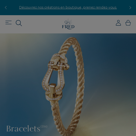
P
le.
Découvrez nos créations en boutique, prenez rendez-vous.
Bracelets
(294)