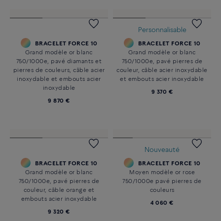
BRACELET FORCE 10
BRACELET FORCE 10
Grand modèle or blanc
Grand modèle or blanc
750/1000e, câble marine et
750/1000e, pavé diamants et
embouts acier inoxydable
pierres de couleurs, câble bleu
riviera et embouts acier
3 870 €
inoxydable
9 820 €
Personnalisable