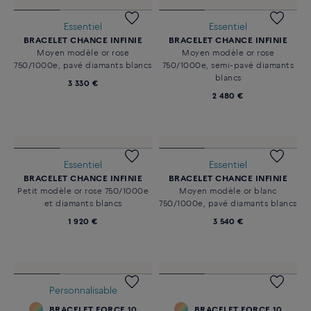
BRACELET FORCE 10
BRACELET FORCE 10
Moyen modèle or jaune
Grand modèle or jaune
750/1000e, pavé diamants, câble
750/1000e, pavé diamants, câble
rouge et embouts acier
rouge et embouts acier
inoxydable plaqués or jaune
inoxydable plaqués or jaune
4 540 €
7 980 €
Essentiel
Essentiel
BRACELET PRETTY WOMAN
BRACELET PRETTY WOMAN
Modèle XS or rose 750/1000e et
Modèle XS or blanc 750/1000e et
diamant
diamant
1 670 €
1 810 €
Essentiel
Essentiel
BRACELET CHANCE INFINIE
BRACELET CHANCE INFINIE
Moyen modèle or rose
Moyen modèle or rose