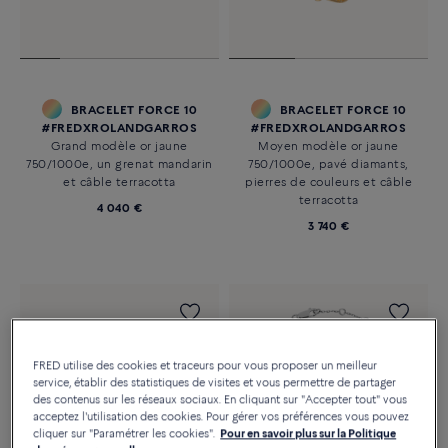
BRACELET FORCE 10
BRACELET FORCE 10
#FREDXROLANDGARROS
#FREDXROLANDGARROS
Grand modèle or jaune
Moyen modèle or jaune
750/1000e, un grenat mandarin
750/1000e, pavé diamants,
et câble terracotta
pierres de couleurs et câble
terracotta
4 040 €
3 740 €
FRED utilise des cookies et traceurs pour vous proposer un meilleur
service, établir des statistiques de visites et vous permettre de partager
des contenus sur les réseaux sociaux. En cliquant sur "Accepter tout" vous
acceptez l'utilisation des cookies. Pour gérer vos préférences vous pouvez
cliquer sur "Paramétrer les cookies".
Pour en savoir plus sur la Politique