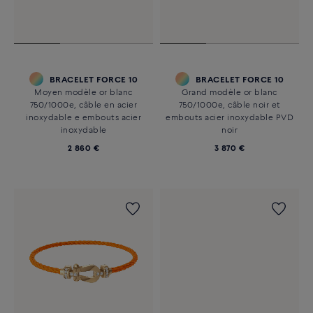
BRACELET FORCE 10
BRACELET FORCE 10
Moyen modèle or blanc
Grand modèle or blanc
750/1000e, câble en acier
750/1000e, câble noir et
inoxydable e embouts acier
embouts acier inoxydable PVD
inoxydable
noir
2 860 €
3 870 €