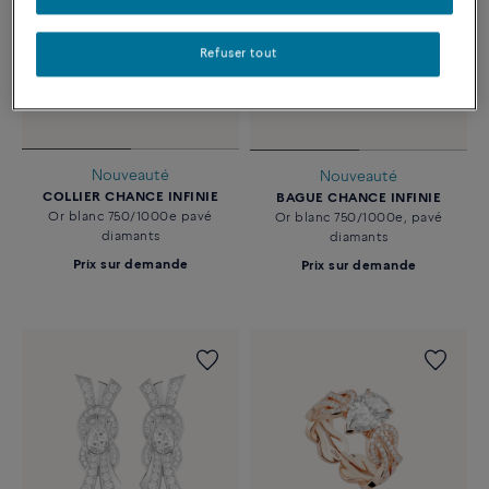
Refuser tout
Nouveauté
Nouveauté
COLLIER CHANCE INFINIE
BAGUE CHANCE INFINIE
Or blanc 750/1000e pavé
Or blanc 750/1000e, pavé
diamants
diamants
Prix sur demande
Prix sur demande