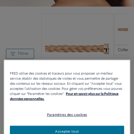
Collectio
Filtres
FRED utilise des cookies et traceurs pour vous proposer un meilleur
service, établir des statistiques de visites et vous permettre de partager
des contenus sur les réseaux sociaux. En cliquant sur "Accepter tout" vous
Toutes les collections Haute Joaillerie
acceptez l'utilisation des cookies. Pour gérer vos préférences vous pouvez
cliquer sur "Paramétrer les cookies".
Pour en savoir plus sur la Politique
données personnelles.
Paramètres des cookies
Accepter tout