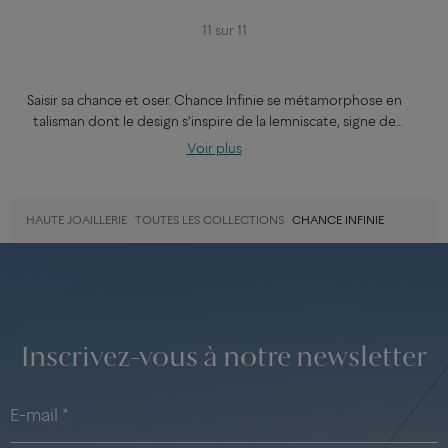
11 sur 11
Saisir sa chance et oser. Chance Infinie se métamorphose en
talisman dont le design s’inspire de la lemniscate, signe de
l’infini et de l’éternité. Sans début ni fin, le motif dessine la
Voir plus
continuité d’une esthétique liée à l’histoire de FRED.
HAUTE JOAILLERIE
TOUTES LES COLLECTIONS
CHANCE INFINIE
Inscrivez-vous à notre newsletter