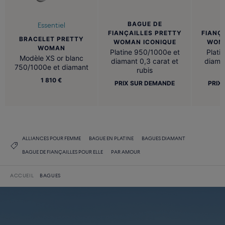
BAGUE DE
Essentiel
FIANÇAILLES PRETTY
FIANÇ
BRACELET PRETTY
WOMAN ICONIQUE
WOMA
WOMAN
Platine 950/1000e et
Plati
Modèle XS or blanc
diamant 0,3 carat et
diaman
750/1000e et diamant
rubis
1 810 €
PRIX SUR DEMANDE
PRIX
ALLIANCES POUR FEMME
BAGUE EN PLATINE
BAGUES DIAMANT
BAGUE DE FIANÇAILLES POUR ELLE
PAR AMOUR
ACCUEIL
BAGUES