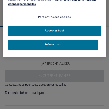
cliquer sur "Paramétrer les cookies".
Pour en savoir plus sur la Politique
données personnelles.
Paramètres des cookies
Accepter tout
Nouveauté
Bracelet Force 10
Refuser tout
8 030 €
PERSONNALISER
AJOUTER AU PANIER
Contactez-nous pour toute question sur les tailles
Disponibilité en boutique