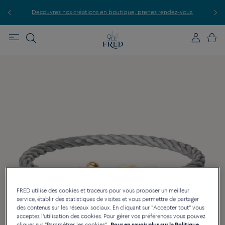
P
le.
Découvrez nos créations en boutique, prenez rendez-vous.
FRED utilise des cookies et traceurs pour vous proposer un meilleur
service, établir des statistiques de visites et vous permettre de partager
des contenus sur les réseaux sociaux. En cliquant sur "Accepter tout" vous
acceptez l'utilisation des cookies. Pour gérer vos préférences vous pouvez