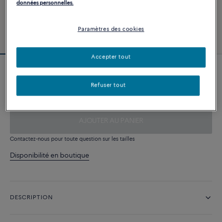
données personnelles.
Paramètres des cookies
Accepter tout
Cable 1 tour Corderie Bleu riviera
Refuser tout
340 €
AJOUTER AU PANIER
Contactez-nous pour toute question sur les tailles
Disponibilité en boutique
DESCRIPTION