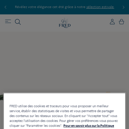
s
Révélez votre élégance cet été grâce à notre
sélection estivale.
D
FRED utilise des cookies et traceurs pour vous proposer un meilleur
service, établir des statistiques de visites et vous permettre de partager
des contenus sur les réseaux sociaux. En cliquant sur "Accepter tout" vous
acceptez l'utilisation des cookies. Pour gérer vos préférences vous pouvez
cliquer sur "Paramétrer les cookies".
Pour en savoir plus sur la Politique