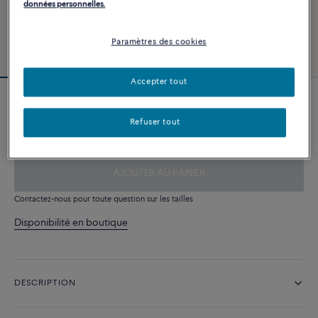
données personnelles.
Paramètres des cookies
Accepter tout
Câble kaki
Refuser tout
280 €
AJOUTER AU PANIER
Contactez-nous pour toute question sur les tailles
Disponibilité en boutique
DESCRIPTION