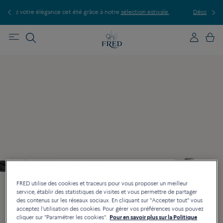
P
le.
Découvrez nos créations en boutique, prenez rendez-vous.
FRED utilise des cookies et traceurs pour vous proposer un meilleur
service, établir des statistiques de visites et vous permettre de partager
des contenus sur les réseaux sociaux. En cliquant sur "Accepter tout" vous
acceptez l'utilisation des cookies. Pour gérer vos préférences vous pouvez
cliquer sur "Paramétrer les cookies".
Pour en savoir plus sur la Politique