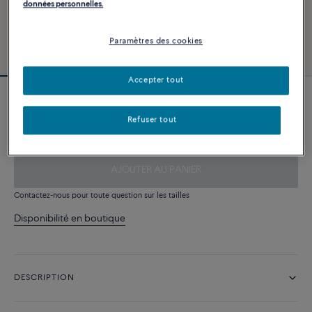
données personnelles.
Paramètres des cookies
Accepter tout
Câble noir
Refuser tout
280 €
AJOUTER AU PANIER
Contactez-nous pour toute question sur les tailles
Disponibilité en boutique
DESCRIPTION