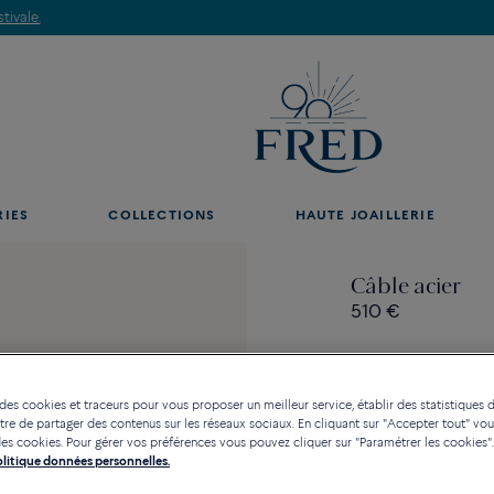
Découvrez nos créations en boutique, prenez rendez-vous.
RIES
COLLECTIONS
HAUTE JOAILLERIE
Câble acier
510 €
 des cookies et traceurs pour vous proposer un meilleur service, établir des statistiques d
re de partager des contenus sur les réseaux sociaux. En cliquant sur "Accepter tout" vo
Contactez-nous pour toute
n des cookies. Pour gérer vos préférences vous pouvez cliquer sur "Paramétrer les cookies".
Politique données personnelles.
Disponibilité en bou