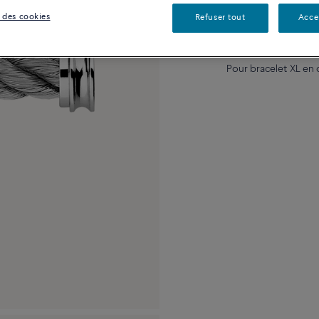
 des cookies
Refuser tout
Acce
Description
Détai
Pour bracelet XL en 