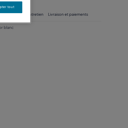
pter tout
ls
Conseils d'entretien
Livraison et paiements
or blanc