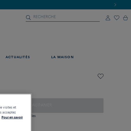
ACTUALITÉS
LA MAISON
AJOUTER AU PANIER
e visites et
us acceptez
 question sur les tailles
Pour en savoir
tique