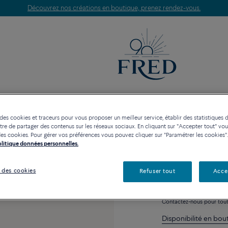
Découvrez nos créations en boutique, prenez rendez-vous.
RIES
COLLECTIONS
HAUTE JOAILLERIE
 des cookies et traceurs pour vous proposer un meilleur service, établir des statistiques d
re de partager des contenus sur les réseaux sociaux. En cliquant sur "Accepter tout" vo
Plaque cheval
n des cookies. Pour gérer vos préférences vous pouvez cliquer sur "Paramétrer les cookies".
5 360 €
Politique données personnelles.
 des cookies
Refuser tout
Acce
Contactez-nous pour toute
Disponibilité en bou