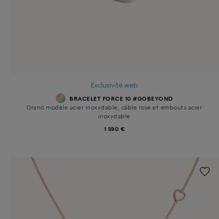
Exclusivité web
BRACELET FORCE 10 #GOBEYOND
Grand modèle acier inoxydable, câble rose et embouts acier
inoxydable
1 590 €