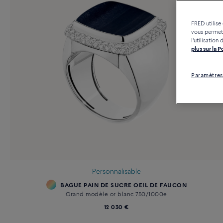
FRED utilise
vous permett
l'utilisatio
plus sur la 
Paramètres
Personnalisable
BAGUE PAIN DE SUCRE OEIL DE FAUCON
Grand modèle or blanc 750/1000e
12 030 €