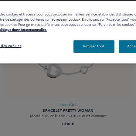
 des cookies et traceurs pour vous proposer un meilleur service, établir des statistiques d
re de partager des contenus sur les réseaux sociaux. En cliquant sur "Accepter tout" vo
n des cookies. Pour gérer vos préférences vous pouvez cliquer sur "Paramétrer les cookies".
Politique données personnelles.
 des cookies
Refuser tout
Acce
Essentiel
BRACELET PRETTY WOMAN
Modèle XS or blanc 750/1000e et diamant
1 810 €