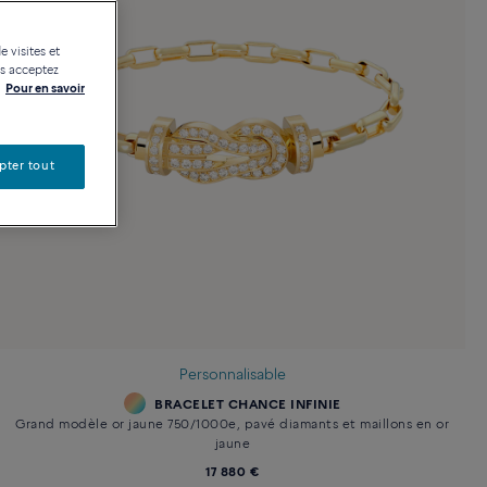
e visites et
us acceptez
Pour en savoir
pter tout
Personnalisable
BRACELET CHANCE INFINIE
Grand modèle or jaune 750/1000e, pavé diamants et maillons en or
jaune
17 880 €