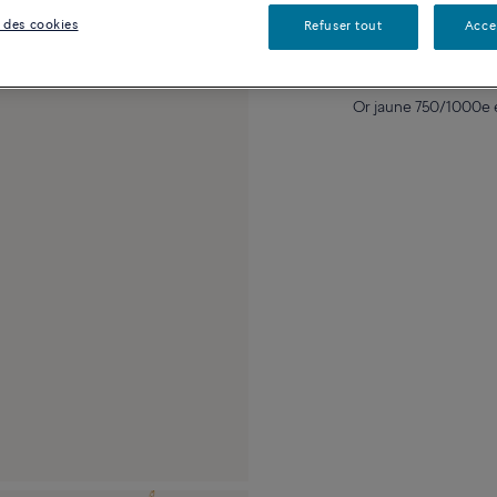
 des cookies
Refuser tout
Acce
Description
Détai
Or jaune 750/1000e 