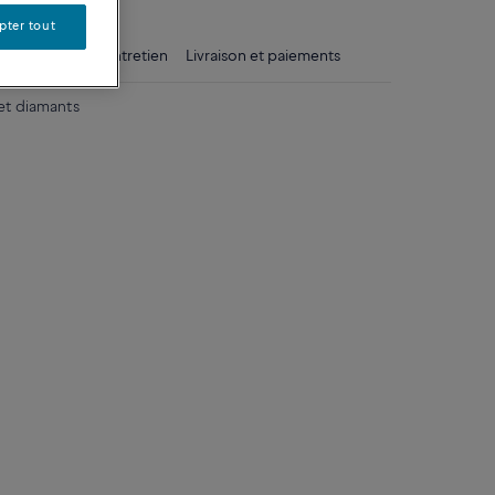
pter tout
ls
Conseils d'entretien
Livraison et paiements
et diamants