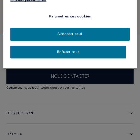
données personnelles.
Paramètres des cookies
Accepter tout
Collier Chance Infinie Crazy 8
Refuser tout
Prix sur demande
NOUS CONTACTER
Contactez-nous pour toute question sur les tailles
DESCRIPTION
DÉTAILS