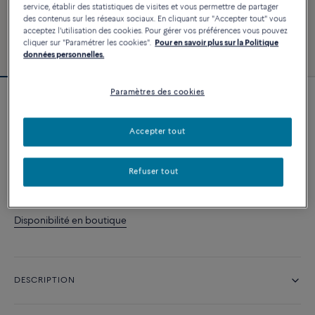
service, établir des statistiques de visites et vous permettre de partager
des contenus sur les réseaux sociaux. En cliquant sur "Accepter tout" vous
acceptez l'utilisation des cookies. Pour gérer vos préférences vous pouvez
cliquer sur "Paramétrer les cookies".
Pour en savoir plus sur la Politique
données personnelles.
Paramètres des cookies
Collier Force 10 #FREDxRolandGarros
2 600 €
Accepter tout
AJOUTER AU PANIER
Refuser tout
Contactez-nous pour toute question sur les tailles
Disponibilité en boutique
DESCRIPTION