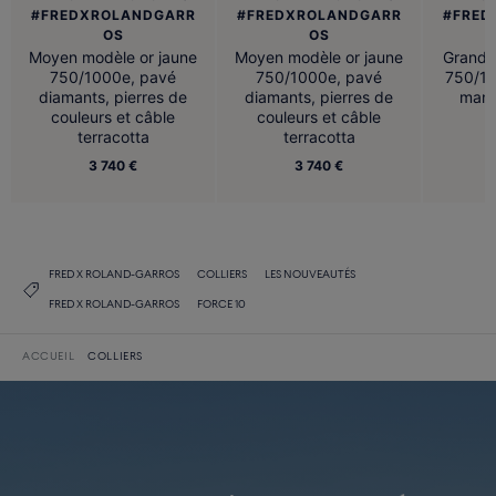
#FREDXROLANDGARR
#FREDXROLANDGARR
#FRED
OS
OS
Moyen modèle or jaune
Moyen modèle or jaune
Grand 
750/1000e, pavé
750/1000e, pavé
750/10
diamants, pierres de
diamants, pierres de
mand
couleurs et câble
couleurs et câble
terracotta
terracotta
3 740 €
3 740 €
FRED X ROLAND-GARROS
COLLIERS
LES NOUVEAUTÉS
FRED X ROLAND-GARROS
FORCE 10
ACCUEIL
COLLIERS