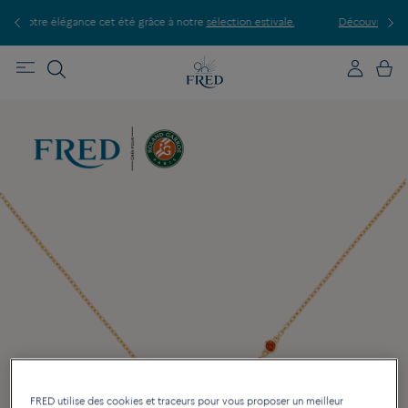
P
le.
Découvrez nos créations en boutique, prenez rendez-vous.
FRED utilise des cookies et traceurs pour vous proposer un meilleur