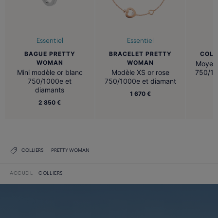
Essentiel
Essentiel
BAGUE PRETTY
BRACELET PRETTY
COLL
WOMAN
WOMAN
Moyen 
Mini modèle or blanc
Modèle XS or rose
750/10
750/1000e et
750/1000e et diamant
diamants
1 670 €
2 850 €
COLLIERS
PRETTY WOMAN
ACCUEIL
COLLIERS