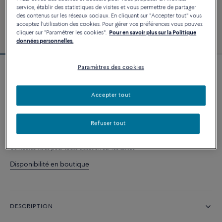
service, établir des statistiques de visites et vous permettre de partager
des contenus sur les réseaux sociaux. En cliquant sur "Accepter tout" vous
acceptez l'utilisation des cookies. Pour gérer vos préférences vous pouvez
cliquer sur "Paramétrer les cookies".
Pour en savoir plus sur la Politique
données personnelles.
Paramètres des cookies
Nouveauté
Collier Pretty Woman
6 460 €
Accepter tout
Refuser tout
AJOUTER AU PANIER
Contactez-nous pour toute question sur les tailles
Disponibilité en boutique
DESCRIPTION