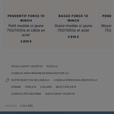
PENDENTIF FORCE 10
BAGUE FORCE 10
PENDE
WINCH
WINCH
Petit modèle or jaune
Grand modèle or jaune
Moyen 
750/1000e et câble en
750/1000e et acier
750/1
acier
3 810 €
3 810 €
POUR LA SAINT-VALENTIN
POUR LUI
CADEAUX ANNIVERSAIRE DE MARIAGE POUR LUI
NOTRE SÉLECTION DE CADEAUX
CADEAUX PERSONNALISÉS POUR LUI
HOMME
FORCE 10
COLLIERS
SÉLECTION D'ÉTÉ
CADEAUX FÊTE DES PÈRES
BIJOUX SAINT-VALENTIN
ACCUEIL
COLLIERS