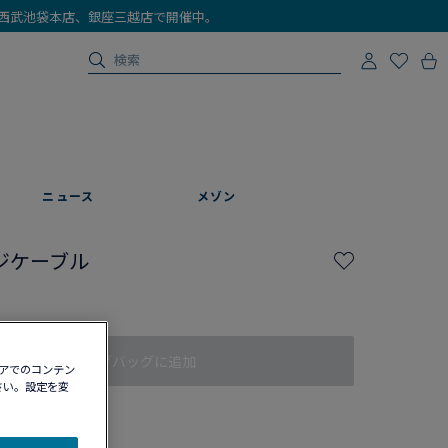
店、西武池袋本店、銀座三越店で開催中。
ニュース
メゾン
ジケーブル
ショッピングバッグに追加
ィアでのコンテン
さい。設定を変
認する​