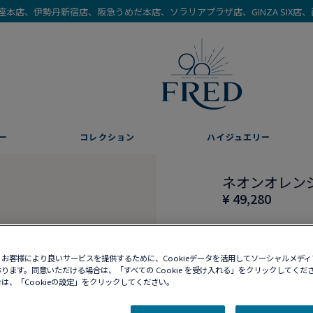
を銀座本店、伊勢丹新宿店、阪急うめだ本店、ソラリアプラザ店、GINZA SIX
ー
コレクション
ハイジュエリー
ネオンオレン
¥ 49,280
お客様により良いサービスを提供するために、Cookieデータを活用してソーシャルメデ
ります。同意いただける場合は、「すべての Cookie を受け入れる」をクリックしてくだ
10営業日以内に発送
は、「Cookieの設定」をクリックしてください。
ブティックの在庫を確