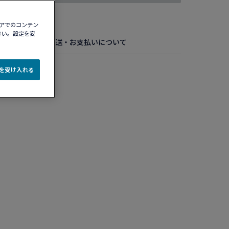
ィアでのコンテン
さい。設定を変
お手入れ方法
配送・お支払いについて
 ラージモデル
e を受け入れる