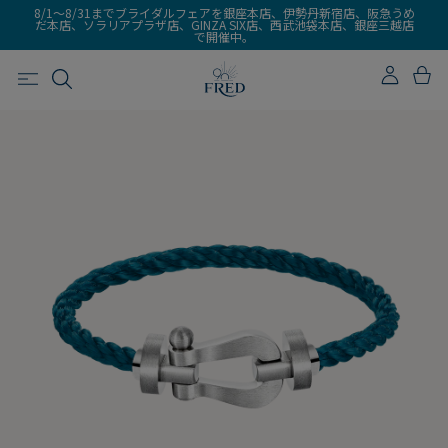
8/1～8/31までブライダルフェアを銀座本店、伊勢丹新宿店、阪急うめ
だ本店、ソラリアプラザ店、GINZA SIX店、西武池袋本店、銀座三越店
で開催中。