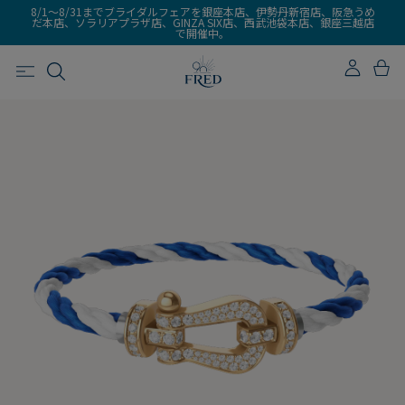
8/1～8/31までブライダルフェアを銀座本店、伊勢丹新宿店、阪急うめ
だ本店、ソラリアプラザ店、GINZA SIX店、西武池袋本店、銀座三越店
で開催中。