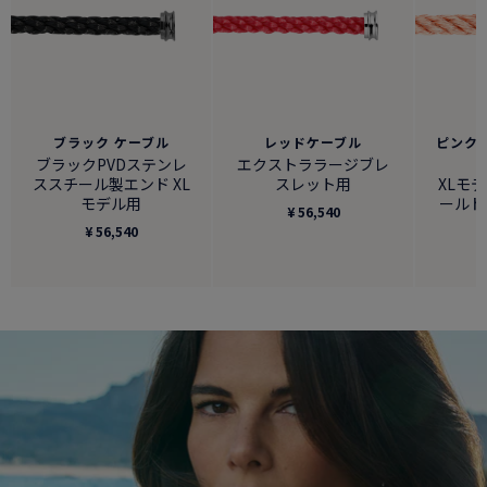
ブラック ケーブル
レッドケーブル
ピンクゴ
ブラックPVDステンレ
エクストララージブレ
ススチール製エンド XL
スレット用
XLモデ
モデル用
ールド
¥ 56,540
¥ 56,540
¥