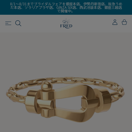
8/1～8/31までブライダルフェアを銀座本店、伊勢丹新宿店、阪急うめ
だ本店、ソラリアプラザ店、GINZA SIX店、西武池袋本店、銀座三越店
で開催中。