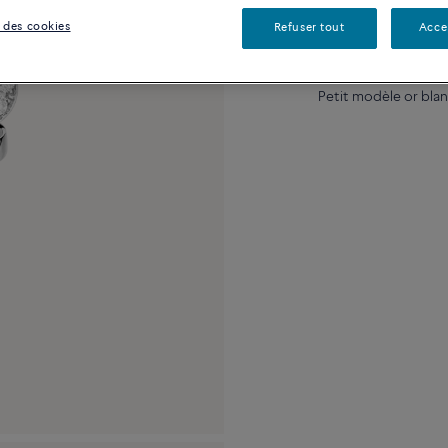
 des cookies
Refuser tout
Acce
Description
Détai
Petit modèle or bla