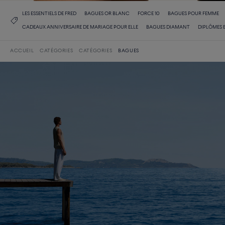
LES ESSENTIELS DE FRED
BAGUES OR BLANC
FORCE 10
BAGUES POUR FEMME
CADEAUX ANNIVERSAIRE DE MARIAGE POUR ELLE
BAGUES DIAMANT
DIPLÔMES 
ACCUEIL
CATÉGORIES
CATÉGORIES
BAGUES