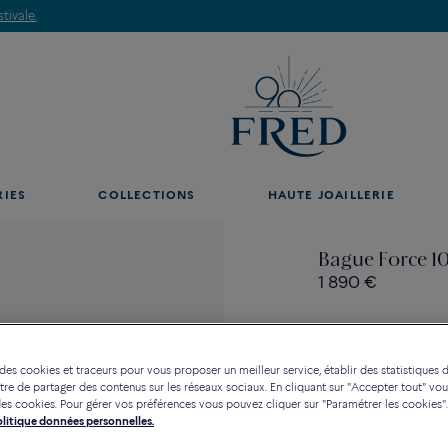
Découvrez nos créations en boutique, prenez rendez-vous.
RIES
COLLECTIONS
HAUTE JOAILLERIE
Bague Force 1
1 890 €
 des cookies et traceurs pour vous proposer un meilleur service, établir des statistiques d
re de partager des contenus sur les réseaux sociaux. En cliquant sur "Accepter tout" vo
Contactez-nous pour toute
n des cookies. Pour gérer vos préférences vous pouvez cliquer sur "Paramétrer les cookies".
Politique données personnelles.
Disponibilité en bou