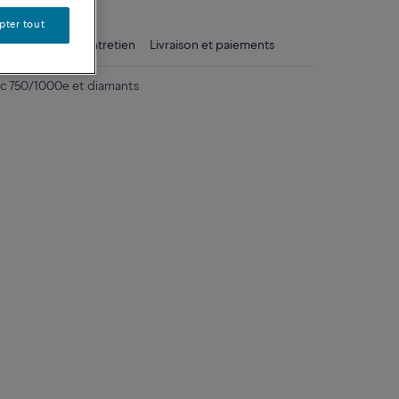
pter tout
ls
Conseils d'entretien
Livraison et paiements
nc 750/1000e et diamants