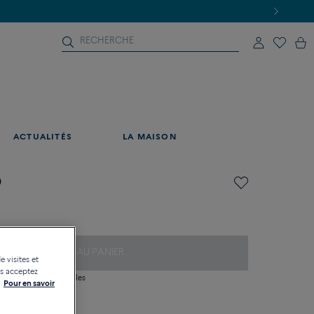
ACTUALITÉS
LA MAISON
0
AJOUTER AU PANIER
e visites et
us acceptez
 question sur les tailles
Pour en savoir
tique