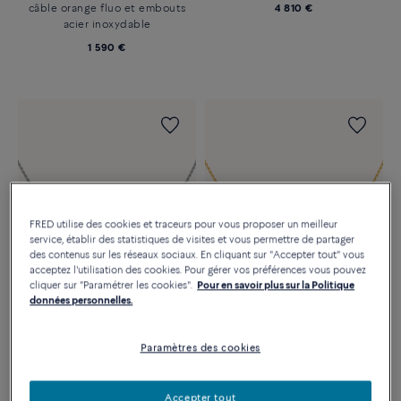
câble orange fluo et embouts
4 810 €
acier inoxydable
1 590 €
FRED utilise des cookies et traceurs pour vous proposer un meilleur
service, établir des statistiques de visites et vous permettre de partager
des contenus sur les réseaux sociaux. En cliquant sur "Accepter tout" vous
acceptez l'utilisation des cookies. Pour gérer vos préférences vous pouvez
cliquer sur "Paramétrer les cookies".
Pour en savoir plus sur la Politique
données personnelles.
COLLIER FORCE 10
COLLIER FORCE 10
Moyen modèle or blanc
Moyen modèle or jaune
Paramètres des cookies
750/1000e pavé diamants
750/1000e pavé diamants
5 950 €
5 590 €
Accepter tout