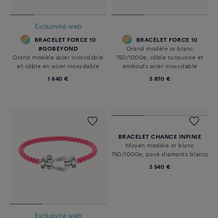
Exclusivité web
BRACELET FORCE 10
BRACELET FORCE 10
#GOBEYOND
Grand modèle or blanc
Grand modèle acier inoxydable
750/1000e, câble turquoise et
et câble en acier inoxydable
embouts acier inoxydable
1 640 €
3 870 €
BRACELET CHANCE INFINIE
Moyen modèle or blanc
750/1000e, pavé diamants blancs
3 540 €
Exclusivité web