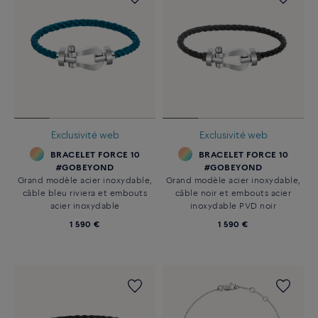
Exclusivité web
Exclusivité web
BRACELET FORCE 10
BRACELET FORCE 10
#GOBEYOND
#GOBEYOND
Grand modèle acier inoxydable,
Grand modèle acier inoxydable,
câble bleu riviera et embouts
câble noir et embouts acier
acier inoxydable
inoxydable PVD noir
1 590 €
1 590 €