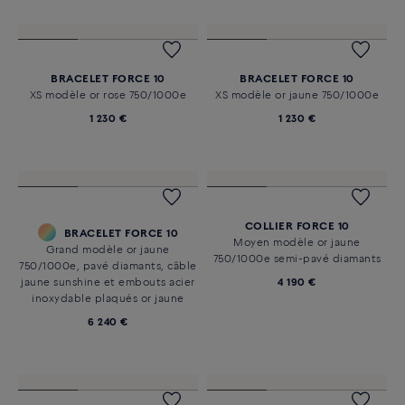
BRACELET FORCE 10
BRACELET FORCE 10
XS modèle or rose 750/1000e
XS modèle or jaune 750/1000e
1 230 €
1 230 €
COLLIER FORCE 10
BRACELET FORCE 10
Moyen modèle or jaune
Grand modèle or jaune
750/1000e semi-pavé diamants
750/1000e, pavé diamants, câble
jaune sunshine et embouts acier
4 190 €
inoxydable plaqués or jaune
6 240 €