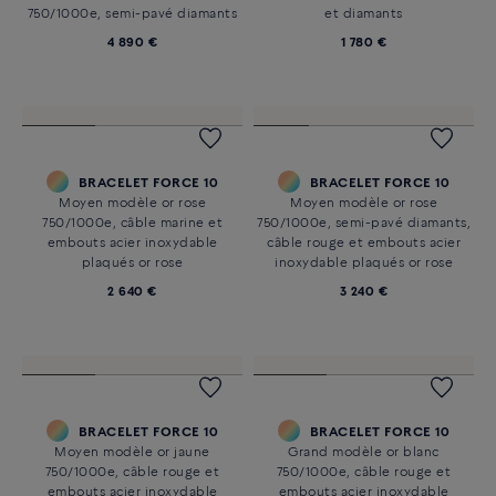
750/1000e, semi-pavé diamants
et diamants
4 890 €
1 780 €
BRACELET FORCE 10
BRACELET FORCE 10
Moyen modèle or rose
Moyen modèle or rose
750/1000e, câble marine et
750/1000e, semi-pavé diamants,
embouts acier inoxydable
câble rouge et embouts acier
plaqués or rose
inoxydable plaqués or rose
2 640 €
3 240 €
BRACELET FORCE 10
BRACELET FORCE 10
Moyen modèle or jaune
Grand modèle or blanc
750/1000e, câble rouge et
750/1000e, câble rouge et
embouts acier inoxydable
embouts acier inoxydable