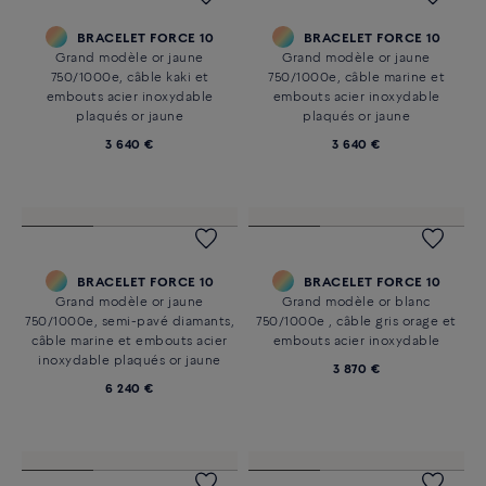
BRACELET FORCE 10
BRACELET FORCE 10
Grand modèle or jaune
Grand modèle or jaune
750/1000e, câble kaki et
750/1000e, câble marine et
embouts acier inoxydable
embouts acier inoxydable
plaqués or jaune
plaqués or jaune
3 640 €
3 640 €
BRACELET FORCE 10
BRACELET FORCE 10
Grand modèle or jaune
Grand modèle or blanc
750/1000e, semi-pavé diamants,
750/1000e , câble gris orage et
câble marine et embouts acier
embouts acier inoxydable
inoxydable plaqués or jaune
3 870 €
6 240 €