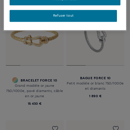
Refuser tout
BAGUE FORCE 10
BRACELET FORCE 10
Petit modèle or blanc 750/1000e
Grand modèle or jaune
et diamants
750/1000e, pavé diamants, câble
en or jaune
1 890 €
15 430 €