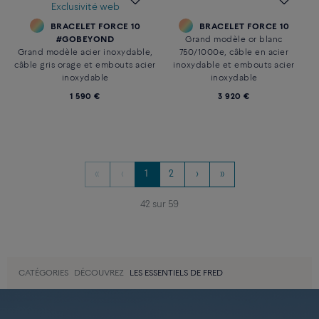
Exclusivité web
BRACELET FORCE 10
BRACELET FORCE 10
#GOBEYOND
Grand modèle or blanc
Grand modèle acier inoxydable,
750/1000e, câble en acier
câble gris orage et embouts acier
inoxydable et embouts acier
inoxydable
inoxydable
1 590 €
3 920 €
«
‹
1
2
›
»
42 sur 59
CATÉGORIES
DÉCOUVREZ
LES ESSENTIELS DE FRED