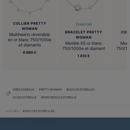
COLLIER PRETTY
Essentiel
WOMAN
BRACELET PRETTY
COL
Multihearts réversible
WOMAN
en or blanc 750/1000e
Modèle XS or blanc
Modè
et diamants
750/1000e et diamant
750/10
6 680 €
1 810 €
IDÉES CADEAUX
PRETTY WOMAN
BOUCLES D'OREILLES
CLOUS D'OREILLE
MONO BOUCLE D'OREILLE
ACCUEIL
BOUCLES D'OREILLES