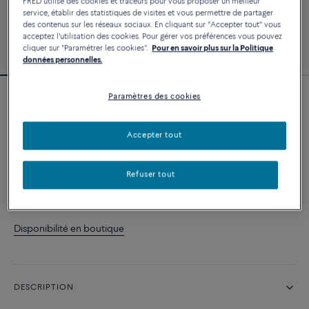
FRED utilise des cookies et traceurs pour vous proposer un meilleur
service, établir des statistiques de visites et vous permettre de partager
des contenus sur les réseaux sociaux. En cliquant sur "Accepter tout" vous
acceptez l'utilisation des cookies. Pour gérer vos préférences vous pouvez
cliquer sur "Paramétrer les cookies".
Pour en savoir plus sur la Politique
données personnelles.
Paramètres des cookies
Essentiel
Puce d'oreille Pretty Woman
1 020 €
Accepter tout
Refuser tout
AJOUTER AU PANIER
Contactez-nous pour toute question sur les tailles
Disponibilité en boutique
DESCRIPTION