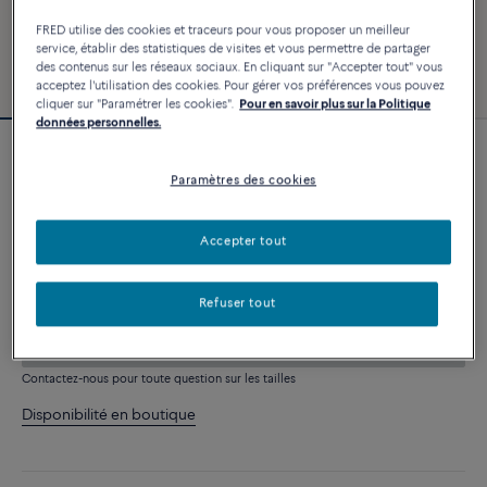
FRED utilise des cookies et traceurs pour vous proposer un meilleur
service, établir des statistiques de visites et vous permettre de partager
des contenus sur les réseaux sociaux. En cliquant sur "Accepter tout" vous
acceptez l'utilisation des cookies. Pour gérer vos préférences vous pouvez
cliquer sur "Paramétrer les cookies".
Pour en savoir plus sur la Politique
données personnelles.
Personnalisable
Paramètres des cookies
Bracelet Chance Infinie
12 290 €
Accepter tout
PERSONNALISER
Refuser tout
AJOUTER AU PANIER
Contactez-nous pour toute question sur les tailles
Disponibilité en boutique