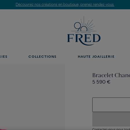
Découvrez nos créations en boutique, prenez rendez-vous.
RIES
COLLECTIONS
HAUTE JOAILLERIE
Bracelet Chanc
5 590 €
Contactez-nous pour toute