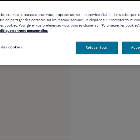
Disponibilité en bou
 des cookies et traceurs pour vous proposer un meilleur service, établir des statistiques d
re de partager des contenus sur les réseaux sociaux. En cliquant sur "Accepter tout" vo
n des cookies. Pour gérer vos préférences vous pouvez cliquer sur "Paramétrer les cookies".
Politique données personnelles.
Description
Détai
Moyen modèle or bl
 des cookies
Refuser tout
Acce