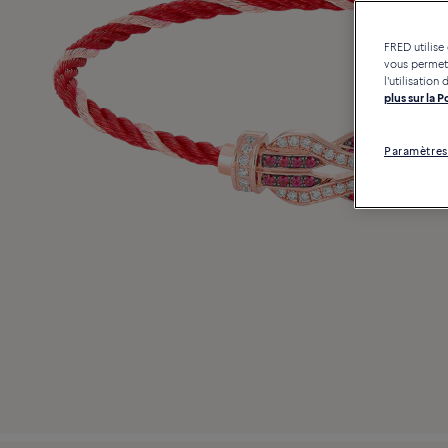
FRED utilise
vous permett
l'utilisatio
plus sur la 
Paramètres