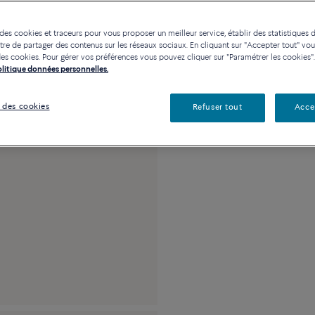
Contactez-nous pour toute
 des cookies et traceurs pour vous proposer un meilleur service, établir des statistiques d
Disponibilité en bou
re de partager des contenus sur les réseaux sociaux. En cliquant sur "Accepter tout" vo
n des cookies. Pour gérer vos préférences vous pouvez cliquer sur "Paramétrer les cookies".
Politique données personnelles.
Description
Détai
 des cookies
Refuser tout
Acce
Moyen modèle or ros