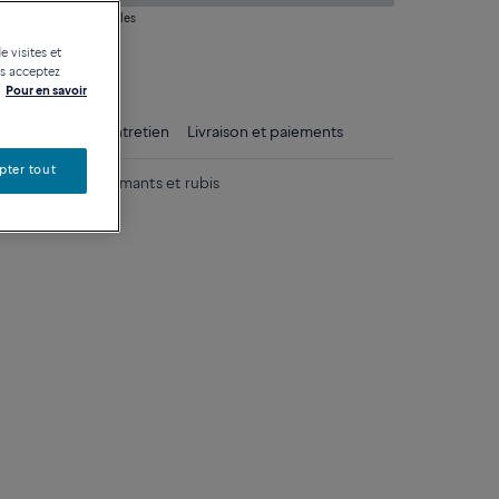
 question sur les tailles
e visites et
tique
us acceptez
Pour en savoir
ls
Conseils d'entretien
Livraison et paiements
pter tout
e 750/1000e diamants et rubis