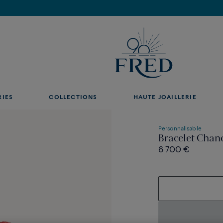
Découvrez nos créations en boutique, prenez rendez-vous.
RIES
COLLECTIONS
HAUTE JOAILLERIE
Personnalisable
Bracelet Chanc
6 700 €