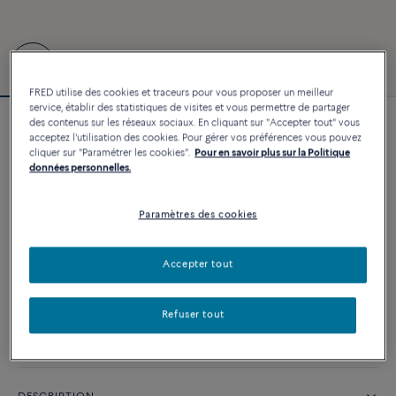
FRED utilise des cookies et traceurs pour vous proposer un meilleur
service, établir des statistiques de visites et vous permettre de partager
des contenus sur les réseaux sociaux. En cliquant sur "Accepter tout" vous
Bracelet Force 10 #FREDxRolandGarros
acceptez l'utilisation des cookies. Pour gérer vos préférences vous pouvez
6 860 €
cliquer sur "Paramétrer les cookies".
Pour en savoir plus sur la Politique
données personnelles.
Paramètres des cookies
PERSONNALISER
AJOUTER AU PANIER
Accepter tout
Contactez-nous pour toute question sur les tailles
Refuser tout
Disponibilité en boutique